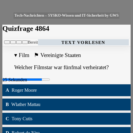
Tech-Nachrichten – SYSKO-Wissen und IT-Sicherheit by GWS
Quizfrage 4864
Bereit
TEXT VORLESEN
▾
Film
⚑
Vereinigte Staaten
Welcher Filmstar war fünfmal verheiratet?
A
Roger Moore
B
Wlather Mattau
C
Tony Cutis
D
Robert de Niro