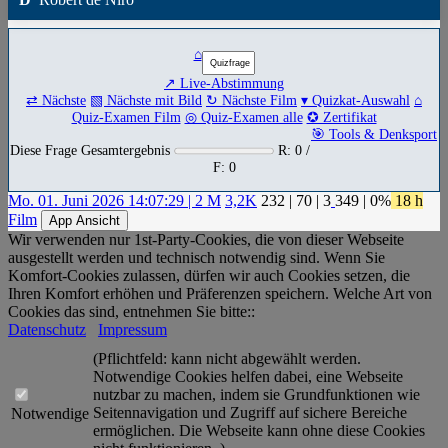
⌂
↗ Live-Abstimmung
⇄ Nächste
▧ Nächste mit Bild
↻ Nächste Film
▾ Quizkat-Auswahl
⌂
Quiz-Examen Film
◎ Quiz-Examen alle
✪ Zertifikat
🎯 Tools & Denksport
Diese Frage Gesamtergebnis
R: 0 /
F: 0
Mo. 01. Juni 2026 14:07:29 | 2 M
3,2K
232
|
70
|
3
349
| 0%
18 h
Film
App Ansicht
Wir verwenden nur 1st-Party-Cookies, die von dieser Webseite
ausgestellt werden und technisch notwendig sind. Wenn Sie
Komfort-Cookies zulassen, dürfen wir auch Cookies setzen, die
Ihren Komfort erhöhen und Präferenzen speichern. Welche Art von
Cookies das sind, entnehmen Sie bitte::
Datenschutz
Impressum
(Pflichtfeld: kann nicht abgewählt werden.
Notwendige Cookies helfen dabei, eine Webseite
nutzbar zu machen, indem sie Grundfunktionen wie
Seitennavigation und Zugriff auf sichere Bereiche
Notwendige
ermöglichen. Die Webseite kann ohne diese Cookies