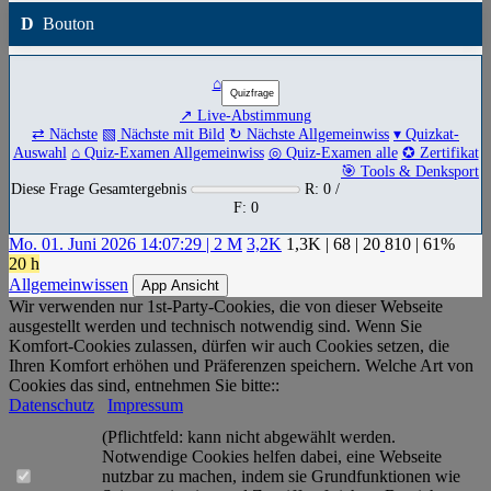
D
Bouton
⌂
↗ Live-Abstimmung
⇄ Nächste
▧ Nächste mit Bild
↻ Nächste Allgemeinwiss
▾ Quizkat-
Auswahl
⌂ Quiz-Examen Allgemeinwiss
◎ Quiz-Examen alle
✪ Zertifikat
🎯 Tools & Denksport
Diese Frage Gesamtergebnis
R: 0 /
F: 0
Mo. 01. Juni 2026 14:07:29 | 2 M
3,2K
1,3K
|
68
|
20
810
| 61%
20 h
Allgemeinwissen
App Ansicht
Wir verwenden nur 1st-Party-Cookies, die von dieser Webseite
ausgestellt werden und technisch notwendig sind. Wenn Sie
Komfort-Cookies zulassen, dürfen wir auch Cookies setzen, die
Ihren Komfort erhöhen und Präferenzen speichern. Welche Art von
Cookies das sind, entnehmen Sie bitte::
Datenschutz
Impressum
(Pflichtfeld: kann nicht abgewählt werden.
Notwendige Cookies helfen dabei, eine Webseite
nutzbar zu machen, indem sie Grundfunktionen wie