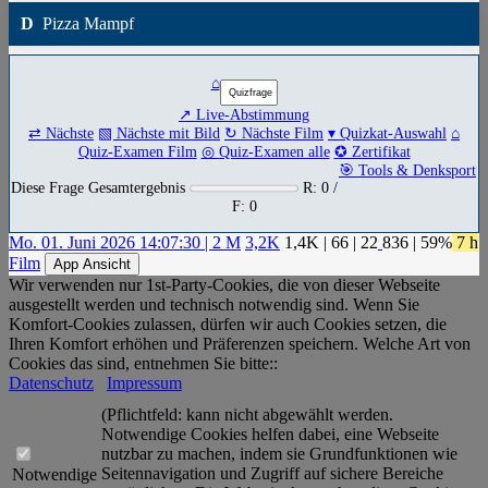
D
Pizza Mampf
⌂
↗ Live-Abstimmung
⇄ Nächste
▧ Nächste mit Bild
↻ Nächste Film
▾ Quizkat-Auswahl
⌂
Quiz-Examen Film
◎ Quiz-Examen alle
✪ Zertifikat
🎯 Tools & Denksport
Diese Frage Gesamtergebnis
R: 0 /
F: 0
Mo. 01. Juni 2026 14:07:30 | 2 M
3,2K
1,4K
|
66
|
22
836
| 59%
7 h
Film
App Ansicht
Wir verwenden nur 1st-Party-Cookies, die von dieser Webseite
ausgestellt werden und technisch notwendig sind. Wenn Sie
Komfort-Cookies zulassen, dürfen wir auch Cookies setzen, die
Ihren Komfort erhöhen und Präferenzen speichern. Welche Art von
Cookies das sind, entnehmen Sie bitte::
Datenschutz
Impressum
(Pflichtfeld: kann nicht abgewählt werden.
Notwendige Cookies helfen dabei, eine Webseite
nutzbar zu machen, indem sie Grundfunktionen wie
Seitennavigation und Zugriff auf sichere Bereiche
Notwendige