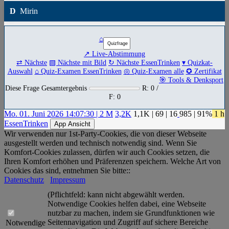
D
Mirin
⌂
↗ Live-Abstimmung
⇄ Nächste
▧ Nächste mit Bild
↻ Nächste EssenTrinken
▾ Quizkat-
Auswahl
⌂ Quiz-Examen EssenTrinken
◎ Quiz-Examen alle
✪ Zertifikat
🎯 Tools & Denksport
Diese Frage Gesamtergebnis
R: 0 /
F: 0
Mo. 01. Juni 2026 14:07:30 | 2 M
3,2K
1,1K
|
69
|
16
985
| 91%
1 h
EssenTrinken
App Ansicht
Wir verwenden nur 1st-Party-Cookies, die von dieser Webseite
ausgestellt werden und technisch notwendig sind. Wenn Sie
Komfort-Cookies zulassen, dürfen wir auch Cookies setzen, die
Ihren Komfort erhöhen und Präferenzen speichern. Welche Art von
Cookies das sind, entnehmen Sie bitte::
Datenschutz
Impressum
(Pflichtfeld: kann nicht abgewählt werden.
Notwendige Cookies helfen dabei, eine Webseite
nutzbar zu machen, indem sie Grundfunktionen wie
Seitennavigation und Zugriff auf sichere Bereiche
Notwendige