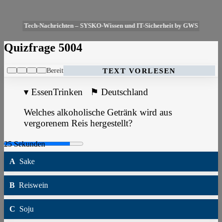
Tech-Nachrichten – SYSKO-Wissen und IT-Sicherheit by GWS
Quizfrage 5004
Bereit
TEXT VORLESEN
▾
EssenTrinken
⚑
Deutschland
Welches alkoholische Getränk wird aus
vergorenem Reis hergestellt?
A
Sake
B
Reiswein
C
Soju