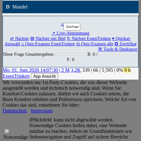
D
Mandel
⌂
↗ Live-Abstimmung
⇄ Nächste
▧ Nächste mit Bild
↻ Nächste EssenTrinken
▾ Quizkat-
Auswahl
⌂ Quiz-Examen EssenTrinken
◎ Quiz-Examen alle
✪ Zertifikat
🎯 Tools & Denksport
Diese Frage Gesamtergebnis
R: 0 /
F: 0
Mo. 01. Juni 2026 14:07:30 | 2 M
3,2K
339
|
66
|
5
595
| 0%
9 h
EssenTrinken
App Ansicht
Wir verwenden nur 1st-Party-Cookies, die von dieser Webseite
ausgestellt werden und technisch notwendig sind. Wenn Sie
Komfort-Cookies zulassen, dürfen wir auch Cookies setzen, die
Ihren Komfort erhöhen und Präferenzen speichern. Welche Art von
Cookies das sind, entnehmen Sie bitte::
Datenschutz
Impressum
(Pflichtfeld: kann nicht abgewählt werden.
Notwendige Cookies helfen dabei, eine Webseite
nutzbar zu machen, indem sie Grundfunktionen wie
Seitennavigation und Zugriff auf sichere Bereiche
Notwendige