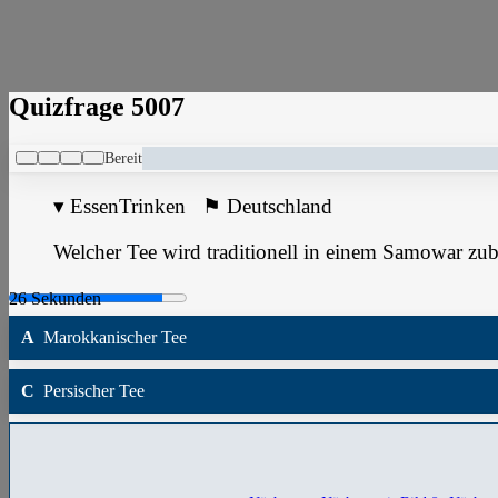
Quizfrage 5007
Bereit
▾
EssenTrinken
⚑
Deutschland
Welcher Tee wird traditionell in einem Samowar zube
A
Marokkanischer Tee
C
Persischer Tee