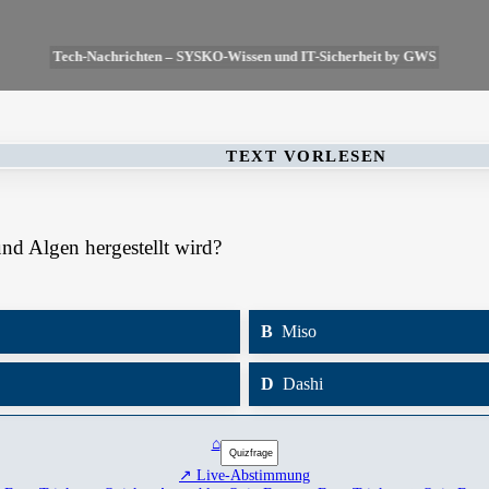
Tech-Nachrichten – SYSKO-Wissen und IT-Sicherheit by GWS
TEXT VORLESEN
nd Algen hergestellt wird?
B
Miso
D
Dashi
⌂
↗ Live-Abstimmung