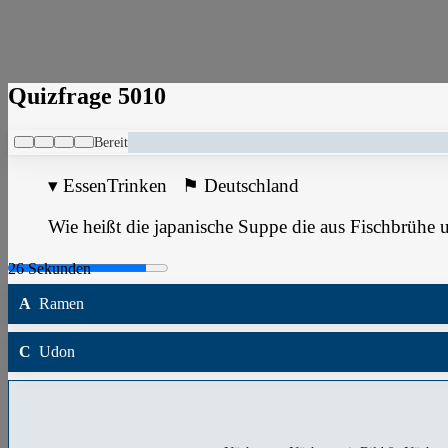
Quizfrage 5010
Bereit
▾
EssenTrinken
⚑
Deutschland
Wie heißt die japanische Suppe die aus Fischbrühe u
A
Ramen
C
Udon