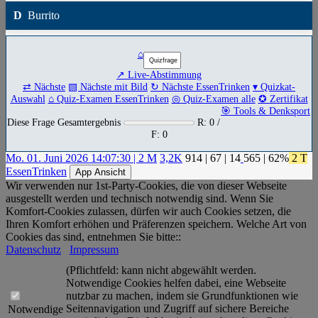
D
Burrito
⌂
↗ Live-Abstimmung
⇄ Nächste
▧ Nächste mit Bild
↻ Nächste EssenTrinken
▾ Quizkat-
Auswahl
⌂ Quiz-Examen EssenTrinken
◎ Quiz-Examen alle
✪ Zertifikat
🎯 Tools & Denksport
Diese Frage Gesamtergebnis
R: 0 /
F: 0
Mo. 01. Juni 2026 14:07:30 | 2 M
3,2K
914
|
67
|
14
565
| 62%
2 T
EssenTrinken
App Ansicht
Wir verwenden nur 1st-Party-Cookies, die von dieser Webseite
ausgestellt werden und technisch notwendig sind. Wenn Sie
Komfort-Cookies zulassen, dürfen wir auch Cookies setzen, die
Ihren Komfort erhöhen und Präferenzen speichern. Welche Art von
Cookies das sind, entnehmen Sie bitte::
Datenschutz
Impressum
(Pflichtfeld: kann nicht abgewählt werden.
Notwendige Cookies helfen dabei, eine Webseite
nutzbar zu machen, indem sie Grundfunktionen wie
Seitennavigation und Zugriff auf sichere Bereiche
Notwendige