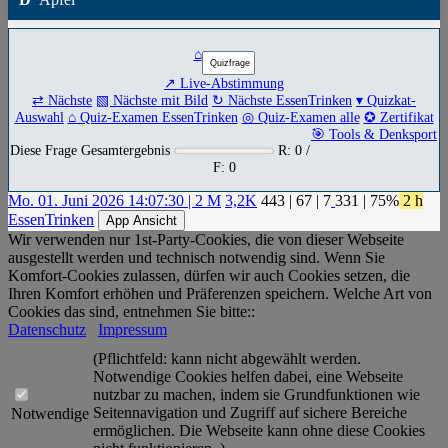
⌂
↗ Live-Abstimmung
⇄ Nächste
▧ Nächste mit Bild
↻ Nächste EssenTrinken
▾ Quizkat-
Auswahl
⌂ Quiz-Examen EssenTrinken
◎ Quiz-Examen alle
✪ Zertifikat
🎯 Tools & Denksport
Diese Frage Gesamtergebnis
R: 0 /
F: 0
Mo. 01. Juni 2026 14:07:30 | 2 M
3,2K
443
|
67
|
7
331
| 75%
2 h
EssenTrinken
App Ansicht
Wir verwenden nur 1st-Party-Cookies, die von dieser Webseite
ausgestellt werden und technisch notwendig sind. Wenn Sie
Komfort-Cookies zulassen, dürfen wir auch Cookies setzen, die
Ihren Komfort erhöhen und Präferenzen speichern. Welche Art von
Cookies das sind, entnehmen Sie bitte::
Datenschutz
Impressum
(Pflichtfeld: kann nicht abgewählt werden.
Notwendige Cookies helfen dabei, eine Webseite
nutzbar zu machen, indem sie Grundfunktionen wie
Seitennavigation und Zugriff auf sichere Bereiche
Notwendige
ermöglichen. Die Webseite kann ohne diese Cookies