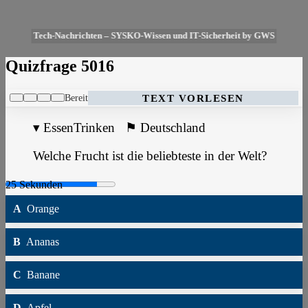
Tech-Nachrichten – SYSKO-Wissen und IT-Sicherheit by GWS
Quizfrage 5016
Bereit
TEXT VORLESEN
▾
EssenTrinken
⚑
Deutschland
Welche Frucht ist die beliebteste in der Welt?
A
Orange
B
Ananas
C
Banane
D
Apfel