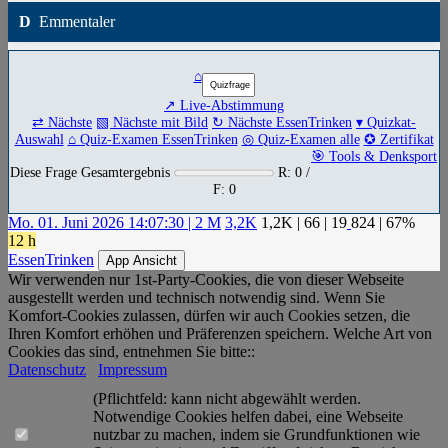
D
Emmentaler
⌂
↗ Live-Abstimmung
⇄ Nächste
▧ Nächste mit Bild
↻ Nächste EssenTrinken
▾ Quizkat-
Auswahl
⌂ Quiz-Examen EssenTrinken
◎ Quiz-Examen alle
✪ Zertifikat
🎯 Tools & Denksport
Diese Frage Gesamtergebnis
R: 0 /
F: 0
Mo. 01. Juni 2026 14:07:30 | 2 M
3,2K
1,2K
|
66
|
19
824
| 67%
12 h
EssenTrinken
App Ansicht
Wir verwenden nur 1st-Party-Cookies, die von dieser Webseite
ausgestellt werden und technisch notwendig sind. Wenn Sie
Komfort-Cookies zulassen, dürfen wir auch Cookies setzen, die
Ihren Komfort erhöhen und Präferenzen speichern. Welche Art von
Cookies das sind, entnehmen Sie bitte::
Datenschutz
Impressum
(Pflichtfeld: kann nicht abgewählt werden.
Notwendige Cookies helfen dabei, eine Webseite
nutzbar zu machen, indem sie Grundfunktionen wie