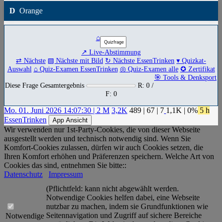
D
Orange
⌂
↗ Live-Abstimmung
⇄ Nächste
▧ Nächste mit Bild
↻ Nächste EssenTrinken
▾ Quizkat-
Auswahl
⌂ Quiz-Examen EssenTrinken
◎ Quiz-Examen alle
✪ Zertifikat
🎯 Tools & Denksport
Diese Frage Gesamtergebnis
R: 0 /
F: 0
Mo. 01. Juni 2026 14:07:30 | 2 M
3,2K
489
|
67
|
7
1,1K
| 0%
5 h
EssenTrinken
App Ansicht
Wir verwenden nur 1st-Party-Cookies, die von dieser Webseite
ausgestellt werden und technisch notwendig sind. Wenn Sie
Komfort-Cookies zulassen, dürfen wir auch Cookies setzen, die
Ihren Komfort erhöhen und Präferenzen speichern. Welche Art von
Cookies das sind, entnehmen Sie bitte::
Datenschutz
Impressum
(Pflichtfeld: kann nicht abgewählt werden.
Notwendige Cookies helfen dabei, eine Webseite
nutzbar zu machen, indem sie Grundfunktionen wie
Seitennavigation und Zugriff auf sichere Bereiche
Notwendige