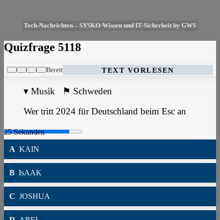
Tech-Nachrichten – SYSKO-Wissen und IT-Sicherheit by GWS
Quizfrage 5118
Bereit
TEXT VORLESEN
▾
Musik
⚑
Schweden
Wer tritt 2024 für Deutschland beim Esc an
A
KAIN
B
IsAAK
C
JOSHUA
D
ABEL