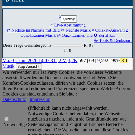
⌂
↗ Live-Abstimmung
⇄ Nächste
▧ Nächste mit Bild
↻ Nächste Musik
▾ Quizkat-Auswahl
⌂
Quiz-Examen Musik
◎ Quiz-Examen alle
✪ Zertifikat
🎯 Tools & Denksport
Diese Frage Gesamtergebnis
R: 0 /
F: 0
Mo. 01. Juni 2026 14:07:31 | 2 M
3,2K
597
|
69
|
9
592
| 99%
3 T
Musik
App Ansicht
Wir verwenden nur 1st-Party-Cookies, die von dieser Webseite
ausgestellt werden und technisch notwendig sind. Wenn Sie
Komfort-Cookies zulassen, dürfen wir auch Cookies setzen, die
Ihren Komfort erhöhen und Präferenzen speichern. Welche Art von
Cookies das sind, entnehmen Sie bitte::
Datenschutz
Impressum
(Pflichtfeld: kann nicht abgewählt werden.
Notwendige Cookies helfen dabei, eine Webseite
nutzbar zu machen, indem sie Grundfunktionen wie
Seitennavigation und Zugriff auf sichere Bereiche
Notwendige
ermöglichen. Die Webseite kann ohne diese Cookies