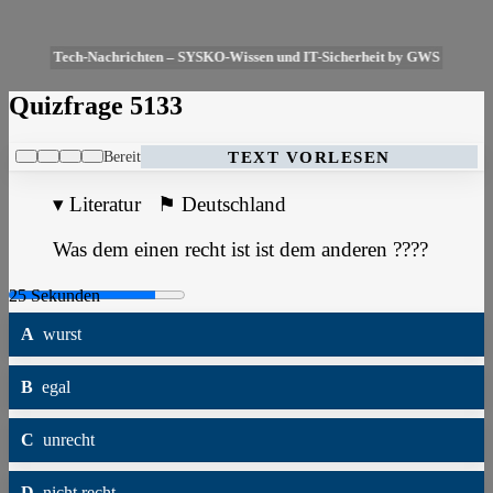
Tech-Nachrichten – SYSKO-Wissen und IT-Sicherheit by GWS
Quizfrage 5133
Bereit
TEXT VORLESEN
▾
Literatur
⚑
Deutschland
Was dem einen recht ist ist dem anderen ????
A
wurst
B
egal
C
unrecht
D
nicht recht