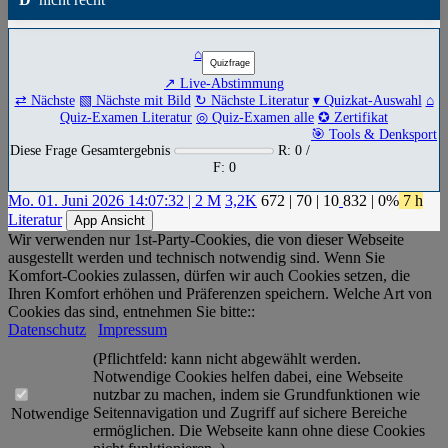
⌂
↗ Live-Abstimmung
⇄ Nächste
▧ Nächste mit Bild
↻ Nächste Literatur
▾ Quizkat-Auswahl
⌂
Quiz-Examen Literatur
◎ Quiz-Examen alle
✪ Zertifikat
🎯 Tools & Denksport
Diese Frage Gesamtergebnis
R: 0 /
F: 0
Mo. 01. Juni 2026 14:07:32 | 2 M
3,2K
672
|
70
|
10
832
| 0%
7 h
Literatur
App Ansicht
Wir verwenden nur 1st-Party-Cookies, die von dieser Webseite
ausgestellt werden und technisch notwendig sind. Wenn Sie
Komfort-Cookies zulassen, dürfen wir auch Cookies setzen, die
Ihren Komfort erhöhen und Präferenzen speichern. Welche Art von
Cookies das sind, entnehmen Sie bitte::
Datenschutz
Impressum
(Pflichtfeld: kann nicht abgewählt werden.
Notwendige Cookies helfen dabei, eine Webseite
nutzbar zu machen, indem sie Grundfunktionen wie
Seitennavigation und Zugriff auf sichere Bereiche
Notwendige
ermöglichen. Die Webseite kann ohne diese Cookies