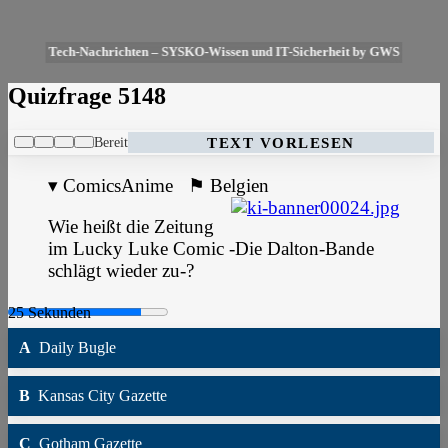
Tech-Nachrichten – SYSKO-Wissen und IT-Sicherheit by GWS
Quizfrage 5148
Bereit
TEXT VORLESEN
▾
ComicsAnime
⚑
Belgien
Wie heißt die Zeitung
im Lucky Luke Comic -Die Dalton-Bande
schlägt wieder zu-?
A
Daily Bugle
B
Kansas City Gazette
C
Gotham Gazette