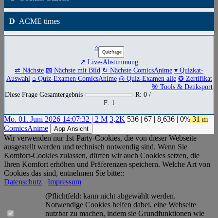
D
ACME times
⌂
↗ Live-Abstimmung
⇄ Nächste
▧ Nächste mit Bild
↻ Nächste ComicsAnime
▾ Quizkat-
Auswahl
⌂ Quiz-Examen ComicsAnime
◎ Quiz-Examen alle
✪ Zertifikat
🎯 Tools & Denksport
Diese Frage Gesamtergebnis
R: 0 /
F: 1
Mo. 01. Juni 2026 14:07:32 | 2 M
3,2K
536
|
67
|
8
636
| 0%
31 m
ComicsAnime
App Ansicht
Wir verwenden nur 1st-Party-Cookies, die von dieser Webseite
ausgestellt werden und technisch notwendig sind. Wenn Sie
Komfort-Cookies zulassen, dürfen wir auch Cookies setzen, die
Ihren Komfort erhöhen und Präferenzen speichern. Welche Art von
Cookies das sind, entnehmen Sie bitte::
Datenschutz
Impressum
(Pflichtfeld: kann nicht abgewählt werden.
Notwendige Cookies helfen dabei, eine Webseite
nutzbar zu machen, indem sie Grundfunktionen wie