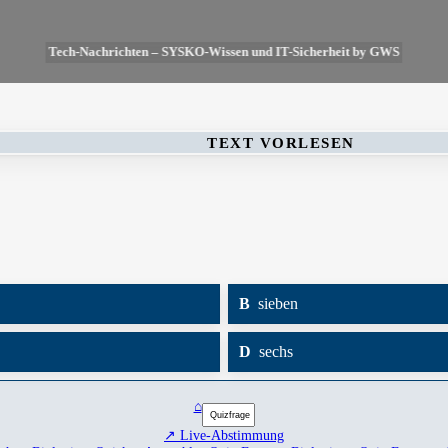
Tech-Nachrichten – SYSKO-Wissen und IT-Sicherheit by GWS
TEXT VORLESEN
B
sieben
D
sechs
⌂
↗ Live-Abstimmung