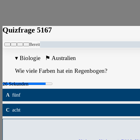
Quizfrage 5167
Bereit
▾
Biologie
⚑
Australien
Wie viele Farben hat ein Regenbogen?
A
fünf
C
acht