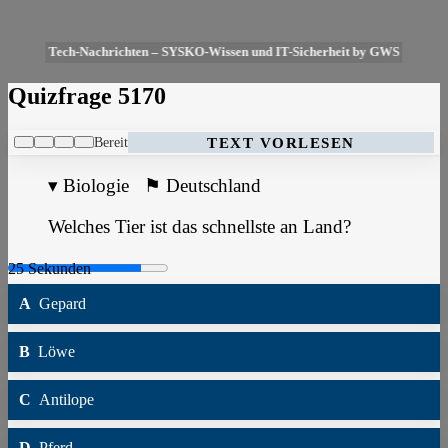
Tech-Nachrichten – SYSKO-Wissen und IT-Sicherheit by GWS
Quizfrage 5170
Bereit
TEXT VORLESEN
▾
Biologie
⚑
Deutschland
Welches Tier ist das schnellste an Land?
A
Gepard
B
Löwe
C
Antilope
D
Pferd