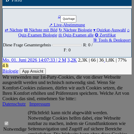
⌂
↗ Live-Abstimmung
⇄ Nächste
▧ Nächste mit Bild
↻ Nächste Biologie
▾ Quizkat-Auswahl
⌂
Quiz-Examen Biologie
◎ Quiz-Examen alle
✪ Zertifikat
🎯 Tools & Denksport
Diese Frage Gesamtergebnis
R: 0 /
F: 0
Mo. 01. Juni 2026 14:07:33 | 2 M
3,2K
2,3K
|
66
|
36
1,8K
| 77%
4 h
Biologie
App Ansicht
Wir verwenden nur 1st-Party-Cookies, die von dieser Webseite
ausgestellt werden und technisch notwendig sind. Wenn Sie
Komfort-Cookies zulassen, dürfen wir auch Cookies setzen, die
Ihren Komfort erhöhen und Präferenzen speichern. Welche Art von
Cookies das sind, entnehmen Sie bitte::
Datenschutz
Impressum
(Pflichtfeld: kann nicht abgewählt werden.
Notwendige Cookies helfen dabei, eine Webseite
nutzbar zu machen, indem sie Grundfunktionen wie
Seitennavigation und Zugriff auf sichere Bereiche
Notwendige