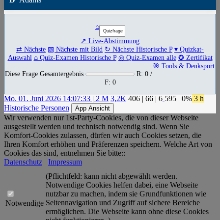
⌂
↗ Live-Abstimmung
⇄ Nächste
▧ Nächste mit Bild
↻ Nächste Historische P
▾ Quizkat-
Auswahl
⌂ Quiz-Examen Historische P
◎ Quiz-Examen alle
✪ Zertifikat
🎯 Tools & Denksport
Diese Frage Gesamtergebnis
R: 0 /
F: 0
Mo. 01. Juni 2026 14:07:33 | 2 M
3,2K
406
|
66
|
6
595
| 0%
3 h
Historische Personen
App Ansicht
Wir verwenden nur 1st-Party-Cookies, die von dieser Webseite
ausgestellt werden und technisch notwendig sind. Wenn Sie
Komfort-Cookies zulassen, dürfen wir auch Cookies setzen, die
Ihren Komfort erhöhen und Präferenzen speichern. Welche Art von
Cookies das sind, entnehmen Sie bitte::
Datenschutz
Impressum
(Pflichtfeld: kann nicht abgewählt werden.
Notwendige Cookies helfen dabei, eine Webseite
nutzbar zu machen, indem sie Grundfunktionen wie
Seitennavigation und Zugriff auf sichere Bereiche
Notwendige
ermöglichen. Die Webseite kann ohne diese Cookies