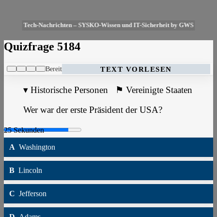
Tech-Nachrichten – SYSKO-Wissen und IT-Sicherheit by GWS
Quizfrage 5184
Bereit
TEXT VORLESEN
▾
Historische Personen
⚑
Vereinigte Staaten
Wer war der erste Präsident der USA?
A
Washington
B
Lincoln
C
Jefferson
D
Adams