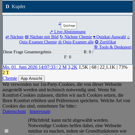
D
Kupfer
⌂
↗ Live-Abstimmung
⇄ Nächste
▧ Nächste mit Bild
↻ Nächste Chemie
▾ Quizkat-Auswahl
⌂
Quiz-Examen Chemie
◎ Quiz-Examen alle
✪ Zertifikat
🎯 Tools & Denksport
Diese Frage Gesamtergebnis
R: 0 /
F: 0
Mo. 01. Juni 2026 14:07:33 | 2 M
3,2K
1,5K
|
68
|
22
1,1K
| 73%
2 T
Chemie
App Ansicht
Wir verwenden nur 1st-Party-Cookies, die von dieser Webseite
ausgestellt werden und technisch notwendig sind. Wenn Sie
Komfort-Cookies zulassen, dürfen wir auch Cookies setzen, die
Ihren Komfort erhöhen und Präferenzen speichern. Welche Art von
Cookies das sind, entnehmen Sie bitte::
Datenschutz
Impressum
(Pflichtfeld: kann nicht abgewählt werden.
Notwendige Cookies helfen dabei, eine Webseite
nutzbar zu machen, indem sie Grundfunktionen wie