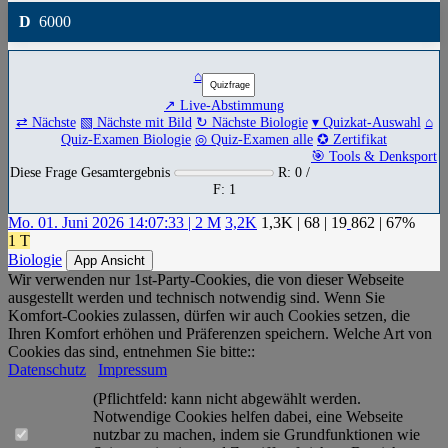
D
6000
⌂
↗ Live-Abstimmung
⇄ Nächste
▧ Nächste mit Bild
↻ Nächste Biologie
▾ Quizkat-Auswahl
⌂
Quiz-Examen Biologie
◎ Quiz-Examen alle
✪ Zertifikat
🎯 Tools & Denksport
Diese Frage Gesamtergebnis
R: 0 /
F: 1
Mo. 01. Juni 2026 14:07:33 | 2 M
3,2K
1,3K
|
68
|
19
862
| 67%
1 T
Biologie
App Ansicht
Wir verwenden nur 1st-Party-Cookies, die von dieser Webseite
ausgestellt werden und technisch notwendig sind. Wenn Sie
Komfort-Cookies zulassen, dürfen wir auch Cookies setzen, die
Ihren Komfort erhöhen und Präferenzen speichern. Welche Art von
Cookies das sind, entnehmen Sie bitte::
Datenschutz
Impressum
(Pflichtfeld: kann nicht abgewählt werden.
Notwendige Cookies helfen dabei, eine Webseite
nutzbar zu machen, indem sie Grundfunktionen wie