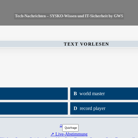
Tech-Nachrichten – SYSKO-Wissen und IT-Sicherheit by GWS
TEXT VORLESEN
B
world master
D
record player
⌂
↗ Live-Abstimmung