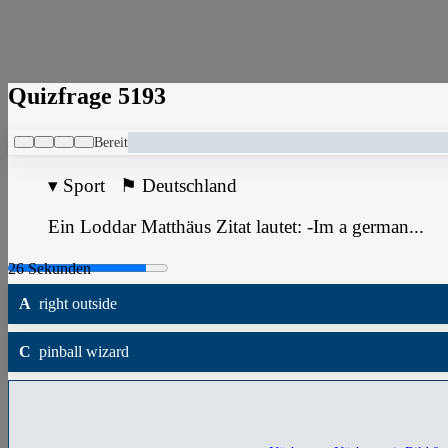
Quizfrage 5193
Bereit
▾
Sport
⚑
Deutschland
Ein Loddar Matthäus Zitat lautet: -Im a german...
A
right outside
C
pinball wizard