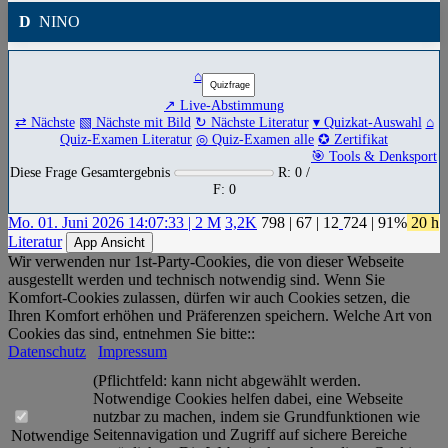
D
NINO
⌂
↗ Live-Abstimmung
⇄ Nächste
▧ Nächste mit Bild
↻ Nächste Literatur
▾ Quizkat-Auswahl
⌂
Quiz-Examen Literatur
◎ Quiz-Examen alle
✪ Zertifikat
🎯 Tools & Denksport
Diese Frage Gesamtergebnis
R: 0 /
F: 0
Mo. 01. Juni 2026 14:07:33 | 2 M
3,2K
798
|
67
|
12
724
| 91%
20 h
Literatur
App Ansicht
Wir verwenden nur 1st-Party-Cookies, die von dieser Webseite
ausgestellt werden und technisch notwendig sind. Wenn Sie
Komfort-Cookies zulassen, dürfen wir auch Cookies setzen, die
Ihren Komfort erhöhen und Präferenzen speichern. Welche Art von
Cookies das sind, entnehmen Sie bitte::
Datenschutz
Impressum
(Pflichtfeld: kann nicht abgewählt werden.
Notwendige Cookies helfen dabei, eine Webseite
nutzbar zu machen, indem sie Grundfunktionen wie
Seitennavigation und Zugriff auf sichere Bereiche
Notwendige