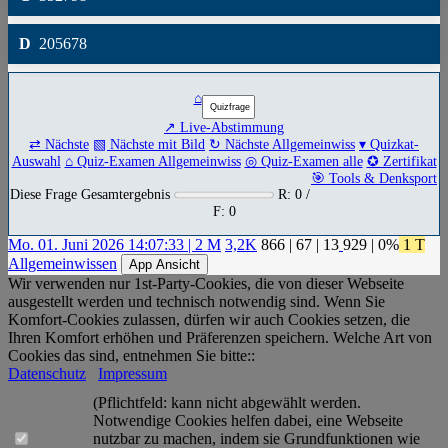
D
205678
⌂
↗ Live-Abstimmung
⇄ Nächste
▧ Nächste mit Bild
↻ Nächste Allgemeinwiss
▾ Quizkat-
Auswahl
⌂ Quiz-Examen Allgemeinwiss
◎ Quiz-Examen alle
✪ Zertifikat
🎯 Tools & Denksport
Diese Frage Gesamtergebnis
R: 0 /
F: 0
Mo. 01. Juni 2026 14:07:33 | 2 M
3,2K
866
|
67
|
13
929
| 0%
1 T
Allgemeinwissen
App Ansicht
Wir verwenden nur 1st-Party-Cookies, die von dieser Webseite
ausgestellt werden und technisch notwendig sind. Wenn Sie
Komfort-Cookies zulassen, dürfen wir auch Cookies setzen, die
Ihren Komfort erhöhen und Präferenzen speichern. Welche Art von
Cookies das sind, entnehmen Sie bitte::
Datenschutz
Impressum
(Pflichtfeld: kann nicht abgewählt werden.
Notwendige Cookies helfen dabei, eine Webseite
nutzbar zu machen, indem sie Grundfunktionen wie