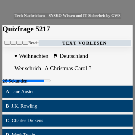
Tech-Nachrichten – SYSKO-Wissen und IT-Sicherheit by GWS
Quizfrage 5217
Bereit
TEXT VORLESEN
▾
Weihnachten
⚑
Deutschland
Wer schrieb -A Christmas Carol-?
A
Jane Austen
B
J.K. Rowling
C
Charles Dickens
D
Mark Twain