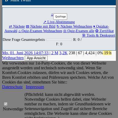
⌂
↗ Live-Abstimmung
⇄ Nächste
▧ Nächste mit Bild
↻ Nächste Weihnachten
▾ Quizkat-
Auswahl
⌂ Quiz-Examen Weihnachten
◎ Quiz-Examen alle
✪ Zertifikat
🎯 Tools & Denksport
Diese Frage Gesamtergebnis
R: 0 /
F: 0
Mo. 01. Juni 2026 14:07:33 | 2 M
3,2K
238
|
67
|
4
424
| 0%
19 h
Weihnachten
App Ansicht
Wir verwenden nur 1st-Party-Cookies, die von dieser Webseite
ausgestellt werden und technisch notwendig sind. Wenn Sie
Komfort-Cookies zulassen, dürfen wir auch Cookies setzen, die
Ihren Komfort erhöhen und Präferenzen speichern. Welche Art von
Cookies das sind, entnehmen Sie bitte::
Datenschutz
Impressum
(Pflichtfeld: kann nicht abgewählt werden.
Notwendige Cookies helfen dabei, eine Webseite
nutzbar zu machen, indem sie Grundfunktionen wie
Seitennavigation und Zugriff auf sichere Bereiche
Notwendige
ermöglichen. Die Webseite kann ohne diese Cookies