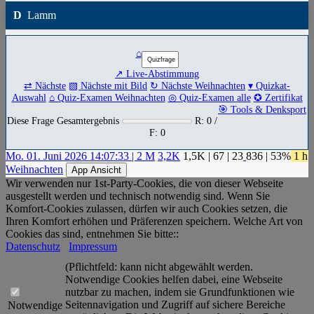
D
Lamm
⌂
↗ Live-Abstimmung
⇄ Nächste
▧ Nächste mit Bild
↻ Nächste Weihnachten
▾ Quizkat-
Auswahl
⌂ Quiz-Examen Weihnachten
◎ Quiz-Examen alle
✪ Zertifikat
🎯 Tools & Denksport
Diese Frage Gesamtergebnis
R: 0 /
F: 0
Mo. 01. Juni 2026 14:07:33 | 2 M
3,2K
1,5K
|
67
|
23
836
| 53%
1 h
Weihnachten
App Ansicht
Wir verwenden nur 1st-Party-Cookies, die von dieser Webseite
ausgestellt werden und technisch notwendig sind. Wenn Sie
Komfort-Cookies zulassen, dürfen wir auch Cookies setzen, die
Ihren Komfort erhöhen und Präferenzen speichern. Welche Art von
Cookies das sind, entnehmen Sie bitte::
Datenschutz
Impressum
(Pflichtfeld: kann nicht abgewählt werden.
Notwendige Cookies helfen dabei, eine Webseite
nutzbar zu machen, indem sie Grundfunktionen wie
Seitennavigation und Zugriff auf sichere Bereiche
Notwendige