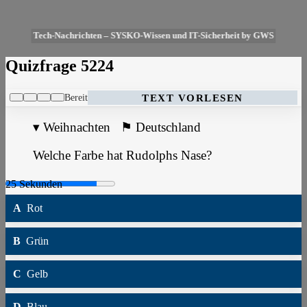
Tech-Nachrichten – SYSKO-Wissen und IT-Sicherheit by GWS
Quizfrage 5224
Bereit
TEXT VORLESEN
▾
Weihnachten
⚑
Deutschland
Welche Farbe hat Rudolphs Nase?
A
Rot
B
Grün
C
Gelb
D
Blau