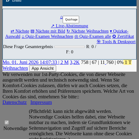
⌂
↗ Live-Abstimmung
⇄ Nächste
▧ Nächste mit Bild
↻ Nächste Weihnachten
▾ Quizkat-
Auswahl
⌂ Quiz-Examen Weihnachten
◎ Quiz-Examen alle
✪ Zertifikat
🎯 Tools & Denksport
Diese Frage Gesamtergebnis
R: 0 /
F: 0
Mo. 01. Juni 2026 14:07:33 | 2 M
3,2K
758
|
67
|
11
760
| 0%
1 T
Weihnachten
App Ansicht
Wir verwenden nur 1st-Party-Cookies, die von dieser Webseite
ausgestellt werden und technisch notwendig sind. Wenn Sie
Komfort-Cookies zulassen, dürfen wir auch Cookies setzen, die
Ihren Komfort erhöhen und Präferenzen speichern. Welche Art von
Cookies das sind, entnehmen Sie bitte::
Datenschutz
Impressum
(Pflichtfeld: kann nicht abgewählt werden.
Notwendige Cookies helfen dabei, eine Webseite
nutzbar zu machen, indem sie Grundfunktionen wie
Seitennavigation und Zugriff auf sichere Bereiche
Notwendige
ermöglichen. Die Webseite kann ohne diese Cookies