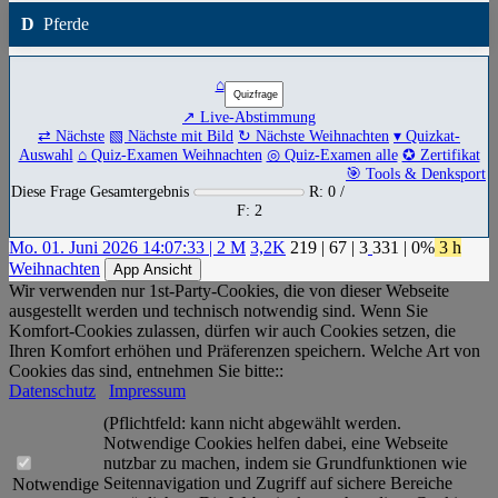
D
Pferde
⌂
↗ Live-Abstimmung
⇄ Nächste
▧ Nächste mit Bild
↻ Nächste Weihnachten
▾ Quizkat-
Auswahl
⌂ Quiz-Examen Weihnachten
◎ Quiz-Examen alle
✪ Zertifikat
🎯 Tools & Denksport
Diese Frage Gesamtergebnis
R: 0 /
F: 2
Mo. 01. Juni 2026 14:07:33 | 2 M
3,2K
219
|
67
|
3
331
| 0%
3 h
Weihnachten
App Ansicht
Wir verwenden nur 1st-Party-Cookies, die von dieser Webseite
ausgestellt werden und technisch notwendig sind. Wenn Sie
Komfort-Cookies zulassen, dürfen wir auch Cookies setzen, die
Ihren Komfort erhöhen und Präferenzen speichern. Welche Art von
Cookies das sind, entnehmen Sie bitte::
Datenschutz
Impressum
(Pflichtfeld: kann nicht abgewählt werden.
Notwendige Cookies helfen dabei, eine Webseite
nutzbar zu machen, indem sie Grundfunktionen wie
Seitennavigation und Zugriff auf sichere Bereiche
Notwendige