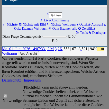
⌂
↗ Live-Abstimmung
⇄ Nächste
▧ Nächste mit Bild
↻ Nächste Weltraum
▾ Quizkat-Auswahl
⌂
Quiz-Examen Weltraum
◎ Quiz-Examen alle
✪ Zertifikat
🎯 Tools & Denksport
Diese Frage Gesamtergebnis
R: 0 /
F: 0
Mo. 01. Juni 2026 14:07:33 | 2 M
3,2K
553
|
67
|
8
521
| 94%
1 m
Weltraum
App Ansicht
Wir verwenden nur 1st-Party-Cookies, die von dieser Webseite
ausgestellt werden und technisch notwendig sind. Wenn Sie
Komfort-Cookies zulassen, dürfen wir auch Cookies setzen, die
Ihren Komfort erhöhen und Präferenzen speichern. Welche Art von
Cookies das sind, entnehmen Sie bitte::
Datenschutz
Impressum
(Pflichtfeld: kann nicht abgewählt werden.
Notwendige Cookies helfen dabei, eine Webseite
nutzbar zu machen, indem sie Grundfunktionen wie
Seitennavigation und Zugriff auf sichere Bereiche
Notwendige
ermöglichen. Die Webseite kann ohne diese Cookies