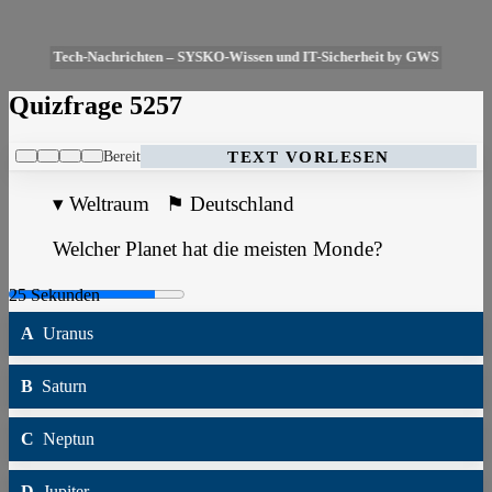
Tech-Nachrichten – SYSKO-Wissen und IT-Sicherheit by GWS
Quizfrage 5257
Bereit
TEXT VORLESEN
▾
Weltraum
⚑
Deutschland
Welcher Planet hat die meisten Monde?
A
Uranus
B
Saturn
C
Neptun
D
Jupiter