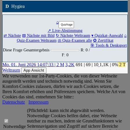
D
Hygiea
⌂
↗ Live-Abstimmung
⇄ Nächste
▧ Nächste mit Bild
↻ Nächste Weltraum
▾ Quizkat-Auswahl
⌂
Quiz-Examen Weltraum
◎ Quiz-Examen alle
✪ Zertifikat
🎯 Tools & Denksport
Diese Frage Gesamtergebnis
R: 0 /
F: 0
Mo. 01. Juni 2026 14:07:33 | 2 M
3,2K
691
|
69
|
10
1,1K
| 0%
2 T
Weltraum
App Ansicht
Wir verwenden nur 1st-Party-Cookies, die von dieser Webseite
ausgestellt werden und technisch notwendig sind. Wenn Sie
Komfort-Cookies zulassen, dürfen wir auch Cookies setzen, die
Ihren Komfort erhöhen und Präferenzen speichern. Welche Art von
Cookies das sind, entnehmen Sie bitte::
Datenschutz
Impressum
(Pflichtfeld: kann nicht abgewählt werden.
Notwendige Cookies helfen dabei, eine Webseite
nutzbar zu machen, indem sie Grundfunktionen wie
Seitennavigation und Zugriff auf sichere Bereiche
Notwendige