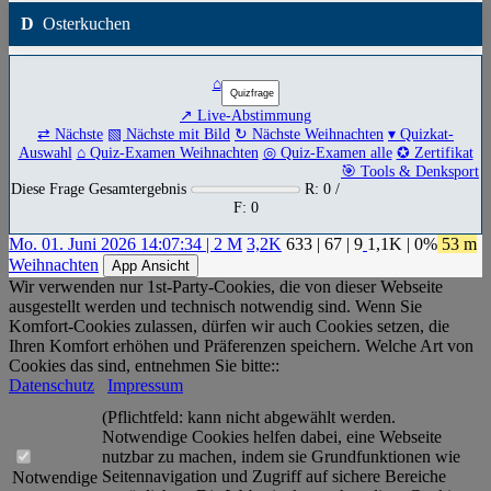
D
Osterkuchen
⌂
↗ Live-Abstimmung
⇄ Nächste
▧ Nächste mit Bild
↻ Nächste Weihnachten
▾ Quizkat-
Auswahl
⌂ Quiz-Examen Weihnachten
◎ Quiz-Examen alle
✪ Zertifikat
🎯 Tools & Denksport
Diese Frage Gesamtergebnis
R: 0 /
F: 0
Mo. 01. Juni 2026 14:07:34 | 2 M
3,2K
633
|
67
|
9
1,1K
| 0%
53 m
Weihnachten
App Ansicht
Wir verwenden nur 1st-Party-Cookies, die von dieser Webseite
ausgestellt werden und technisch notwendig sind. Wenn Sie
Komfort-Cookies zulassen, dürfen wir auch Cookies setzen, die
Ihren Komfort erhöhen und Präferenzen speichern. Welche Art von
Cookies das sind, entnehmen Sie bitte::
Datenschutz
Impressum
(Pflichtfeld: kann nicht abgewählt werden.
Notwendige Cookies helfen dabei, eine Webseite
nutzbar zu machen, indem sie Grundfunktionen wie
Seitennavigation und Zugriff auf sichere Bereiche
Notwendige