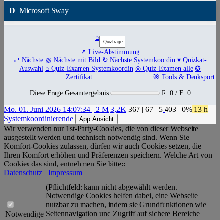
D
Microsoft Sway
⌂
↗ Live-Abstimmung
⇄ Nächste
▧ Nächste mit Bild
↻ Nächste Systemkoordin
▾ Quizkat-
Auswahl
⌂ Quiz-Examen Systemkoordin
◎ Quiz-Examen alle
✪
Zertifikat
🎯 Tools & Denksport
Diese Frage Gesamtergebnis
R: 0 / F: 0
Mo. 01. Juni 2026 14:07:34 | 2 M
3,2K
367
|
67
|
5
403
| 0%
13 h
Systemkoordinierende
App Ansicht
Wir verwenden nur 1st-Party-Cookies, die von dieser Webseite
ausgestellt werden und technisch notwendig sind. Wenn Sie
Komfort-Cookies zulassen, dürfen wir auch Cookies setzen, die
Ihren Komfort erhöhen und Präferenzen speichern. Welche Art von
Cookies das sind, entnehmen Sie bitte::
Datenschutz
Impressum
(Pflichtfeld: kann nicht abgewählt werden.
Notwendige Cookies helfen dabei, eine Webseite
nutzbar zu machen, indem sie Grundfunktionen wie
Seitennavigation und Zugriff auf sichere Bereiche
Notwendige