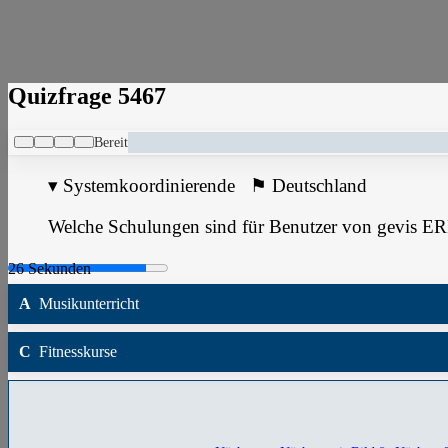
Quizfrage 5467
Bereit
▾
Systemkoordinierende
⚑
Deutschland
Welche Schulungen sind für Benutzer von gevis ER
A
Musikunterricht
C
Fitnesskurse