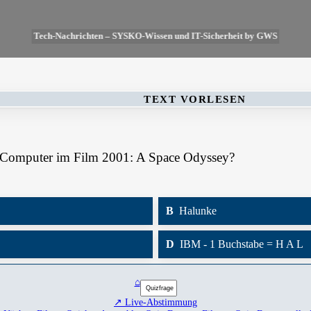
Tech-Nachrichten – SYSKO-Wissen und IT-Sicherheit by GWS
TEXT VORLESEN
-Computer im Film 2001: A Space Odyssey?
B
Halunke
D
IBM - 1 Buchstabe = H A L
⌂
↗ Live-Abstimmung