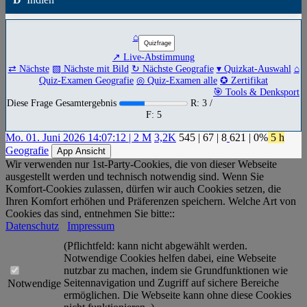
⌂
↗ Live-Abstimmung
⇄ Nächste
▧ Nächste mit Bild
↻ Nächste Geografie
▾ Quizkat-Auswahl
⌂
Quiz-Examen Geografie
◎ Quiz-Examen alle
✪ Zertifikat
🎯 Tools & Denksport
Diese Frage Gesamtergebnis
R: 3 /
F: 5
Mo. 01. Juni 2026 14:07:12 | 2 M
3,2K
545
|
67
|
8
621
| 0%
5 h
Geografie
App Ansicht
Wir verwenden nur 1st-Party-Cookies, die von dieser Webseite
ausgestellt werden und technisch notwendig sind. Wenn Sie
Komfort-Cookies zulassen, dürfen wir auch Cookies setzen, die
Ihren Komfort erhöhen und Präferenzen speichern. Welche Art von
Cookies das sind, entnehmen Sie bitte::
Datenschutz
Impressum
(Pflichtfeld: kann nicht abgewählt werden.
Notwendige Cookies helfen dabei, eine Webseite
nutzbar zu machen, indem sie Grundfunktionen wie
Seitennavigation und Zugriff auf sichere Bereiche
Notwendige
ermöglichen. Die Webseite kann ohne diese Cookies