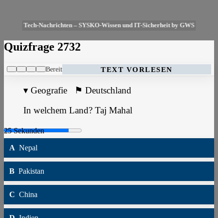
Tech-Nachrichten – SYSKO-Wissen und IT-Sicherheit by GWS
Quizfrage 2732
Bereit
TEXT VORLESEN
▾
Geografie
⚑
Deutschland
In welchem Land? Taj Mahal
A
Nepal
B
Pakistan
C
China
D
Indien