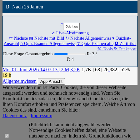
D
Nach 25 Jahren
⌂
↗ Live-Abstimmung
⇄ Nächste
▧ Nächste mit Bild
↻ Nächste Allgemeinwiss
▾ Quizkat-
Auswahl
⌂ Quiz-Examen Allgemeinwiss
◎ Quiz-Examen alle
✪ Zertifikat
🎯 Tools & Denksport
Diese Frage Gesamtergebnis
R: 3 /
F: 4
Mo. 01. Juni 2026 14:07:13 | 2 M
3,2K
1,7K
|
68
|
26
982
| 55%
19 h
Allgemeinwissen
App Ansicht
Wir verwenden nur 1st-Party-Cookies, die von dieser Webseite
ausgestellt werden und technisch notwendig sind. Wenn Sie
Komfort-Cookies zulassen, dürfen wir auch Cookies setzen, die
Ihren Komfort erhöhen und Präferenzen speichern. Welche Art von
Cookies das sind, entnehmen Sie bitte::
Datenschutz
Impressum
(Pflichtfeld: kann nicht abgewählt werden.
Notwendige Cookies helfen dabei, eine Webseite
nutzbar zu machen, indem sie Grundfunktionen wie