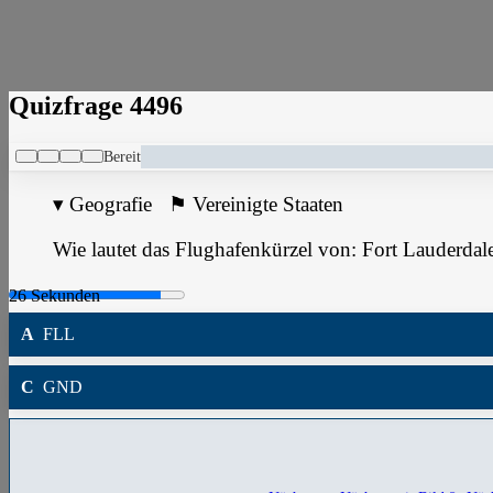
Quizfrage 4496
Bereit
▾
Geografie
⚑
Vereinigte Staaten
Wie lautet das Flughafenkürzel von: Fort Lauderdal
A
FLL
C
GND