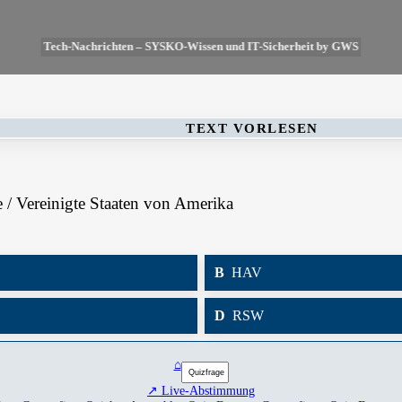
Tech-Nachrichten – SYSKO-Wissen und IT-Sicherheit by GWS
TEXT VORLESEN
e / Vereinigte Staaten von Amerika
B
HAV
D
RSW
⌂
↗ Live-Abstimmung