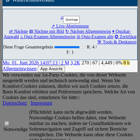
⌂
↗ Live-Abstimmung
⇄ Nächste
▧ Nächste mit Bild
↻ Nächste Allgemeinwiss
▾ Quizkat-
Auswahl
⌂ Quiz-Examen Allgemeinwiss
◎ Quiz-Examen alle
✪ Zertifikat
🎯 Tools & Denksport
Diese Frage Gesamtergebnis
R: 4 /
F: 1
Mo. 01. Juni 2026 14:07:13 | 2 M
3,2K
270
|
67
|
4
449
| 0%
8 h
Allgemeinwissen
App Ansicht
Wir verwenden nur 1st-Party-Cookies, die von dieser Webseite
ausgestellt werden und technisch notwendig sind. Wenn Sie
Komfort-Cookies zulassen, dürfen wir auch Cookies setzen, die
Ihren Komfort erhöhen und Präferenzen speichern. Welche Art von
Cookies das sind, entnehmen Sie bitte::
Datenschutz
Impressum
(Pflichtfeld: kann nicht abgewählt werden.
Notwendige Cookies helfen dabei, eine Webseite
nutzbar zu machen, indem sie Grundfunktionen wie
Seitennavigation und Zugriff auf sichere Bereiche
Notwendige
ermöglichen. Die Webseite kann ohne diese Cookies