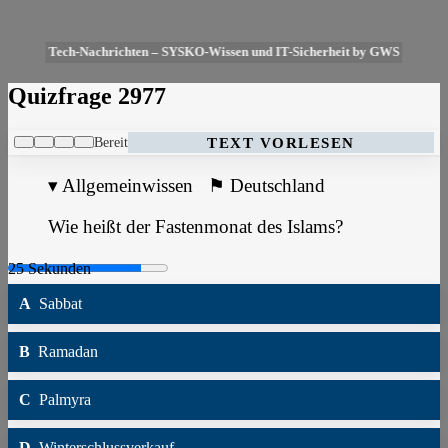
Tech-Nachrichten – SYSKO-Wissen und IT-Sicherheit by GWS
Quizfrage 2977
Bereit
TEXT VORLESEN
▾
Allgemeinwissen
⚑
Deutschland
Wie heißt der Fastenmonat des Islams?
A
Sabbat
B
Ramadan
C
Palmyra
D
Winterschlussverkauf