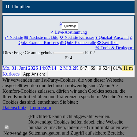
D
Phupillen
⌂
↗ Live-Abstimmung
⇄ Nächste
▧ Nächste mit Bild
↻ Nächste Kurioses
▾ Quizkat-Auswahl
⌂
Quiz-Examen Kurioses
◎ Quiz-Examen alle
✪ Zertifikat
🎯 Tools & Denksport
Diese Frage Gesamtergebnis
R: 0 /
F: 4
Mo. 01. Juni 2026 14:07:14 | 2 M
3,2K
647
|
69
|
9
524
| 81%
11 m
Kurioses
App Ansicht
Wir verwenden nur 1st-Party-Cookies, die von dieser Webseite
ausgestellt werden und technisch notwendig sind. Wenn Sie
Komfort-Cookies zulassen, dürfen wir auch Cookies setzen, die
Ihren Komfort erhöhen und Präferenzen speichern. Welche Art von
Cookies das sind, entnehmen Sie bitte::
Datenschutz
Impressum
(Pflichtfeld: kann nicht abgewählt werden.
Notwendige Cookies helfen dabei, eine Webseite
nutzbar zu machen, indem sie Grundfunktionen wie
Seitennavigation und Zugriff auf sichere Bereiche
Notwendige