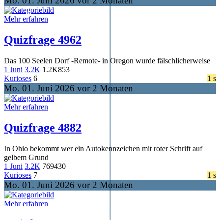
Mo. 01. Juni 2026 vor 2 Monaten
Mehr erfahren
Quizfrage 4962
Das 100 Seelen Dorf -Remote- in Oregon wurde fälschlicherweise
1 Juni
3.2K
1.2K
853
Kurioses
6
1 s
Mo. 01. Juni 2026 vor 2 Monaten
Mehr erfahren
Quizfrage 4882
In Ohio bekommt wer ein Autokennzeichen mit roter Schrift auf
gelbem Grund
1 Juni
3.2K
769
430
Kurioses
7
1 s
Mo. 01. Juni 2026 vor 2 Monaten
Mehr erfahren