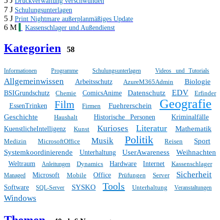
5 J
Druckverwaltung verschwunden
7 J
Schulungsunterlagen
5 J
Print Nightmare außerplanmäßiges Update
6 M
Kassenschlager und Außendienst
Kategorien
58
Informationen
Programme
Schulungsunterlagen
Videos und Tutorials
Allgemeinwissen
Biologie
Arbeitsschutz
AzureM365Admin
EDV
Datenschutz
BSIGrundschutz
Chemie
ComicsAnime
Erfinder
Geografie
Film
Fuehrerschein
EssenTrinken
Firmen
Geschichte
Haushalt
Historische Personen
Kriminalfälle
Literatur
Kurioses
Mathematik
KuenstlicheIntelligenz
Kunst
Politik
Musik
Sport
Medizin
MicrosoftOffice
Reisen
Systemkoordinierende
UserAwareness
Weihnachten
Unterhaltung
Weltraum
Dynamics
Hardware
Internet
Kassenschlager
Anleitungen
Sicherheit
Microsoft
Mobile
Office
Prüfungen
Server
Managed
Tools
SYSKO
Software
Unterhaltung
SQL-Server
Veranstaltungen
Windows