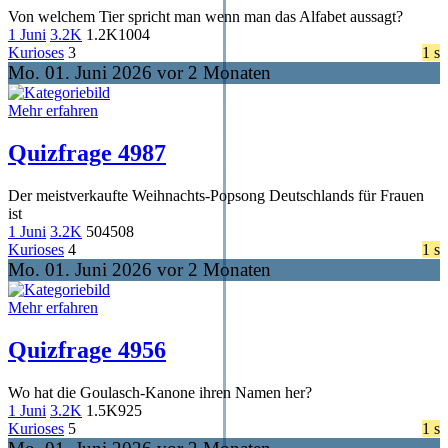
Von welchem Tier spricht man wenn man das Alfabet aussagt?
1 Juni
3.2K
1.2K
1004
Kurioses
3
1 s
Mo. 01. Juni 2026 vor 2 Monaten
Mehr erfahren
Quizfrage 4987
Der meistverkaufte Weihnachts-Popsong Deutschlands für Frauen
ist
1 Juni
3.2K
504
508
Kurioses
4
1 s
Mo. 01. Juni 2026 vor 2 Monaten
Mehr erfahren
Quizfrage 4956
Wo hat die Goulasch-Kanone ihren Namen her?
1 Juni
3.2K
1.5K
925
Kurioses
5
1 s