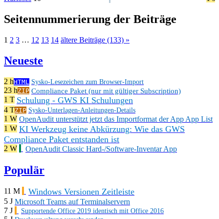
Seitennummerierung der Beiträge
1
2
3
…
12
13
14
ältere Beiträge (133) »
Neueste
2 h
HTML
Sysko-Lesezeichen zum Browser-Import
23 h
Compliance Paket (nur mit gültiger Subscription)
ZIP
Schulung - GWS KI Schulungen
1 T
4 T
ZIP
Sysko-Unterlagen-Anleitungen-Details
1 W
OpenAudit unterstützt jetzt das Importformat der App App List
KI Werkzeug keine Abkürzung: Wie das GWS
1 W
Compliance Paket entstanden ist
2 W
OpenAudit Classic Hard-/Software-Inventar App
Populär
Windows Versionen Zeitleiste
11 M
5 J
Microsoft Teams auf Terminalservern
7 J
Supportende Office 2019 identisch mit Office 2016