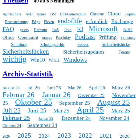
Themen
40 ab 6 Nennungen
Cloud
Aprilscherz
Azure
BSI
Chrome
AvD
BSI-Grundschutz
Copilot
endoflife
Exchange
erfreulich
Edge
Datensicherung
Eleven
Microsoft
FAQ
KI
gevis
Java
NIS2
Hafnium
IaaS
Podcast
Prüfung
Office
Openaudit
Patchday
Samsung
orange
Schulung
Server
Sicherheitslücke
Schulungsarchiv
Sicherheitslücken
Sicherheitsupdates
Teams
wichtig
Windows
Win10
Win11
Archiv-Statistik
März 26
Juli 26
April 26
Juni 26
Mai 26
August 26
Februar 26
Januar 26
November
Dezember 25
Oktober 25
August 25
25
September 25
April 25
Juli 25
Juni 25
Mai 25
März 25
Februar 25
Dezember 24
November 24
Januar 25
September 24
Oktober 24
2025
2023
2022
2021
2024
2020
2026