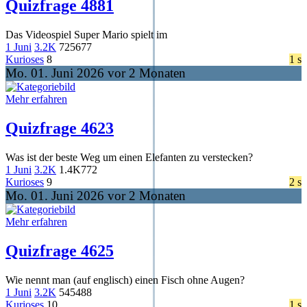
Quizfrage 4881
Das Videospiel Super Mario spielt im
1 Juni
3.2K
725
677
Kurioses
8
1 s
Mo. 01. Juni 2026 vor 2 Monaten
Mehr erfahren
Quizfrage 4623
Was ist der beste Weg um einen Elefanten zu verstecken?
1 Juni
3.2K
1.4K
772
Kurioses
9
2 s
Mo. 01. Juni 2026 vor 2 Monaten
Mehr erfahren
Quizfrage 4625
Wie nennt man (auf englisch) einen Fisch ohne Augen?
1 Juni
3.2K
545
488
Kurioses
10
1 s