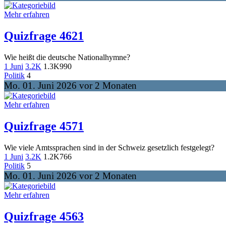
Mehr erfahren
Quizfrage 4621
Wie heißt die deutsche Nationalhymne?
1 Juni
3.2K
1.3K
990
Politik
4
Mo. 01. Juni 2026 vor 2 Monaten
Mehr erfahren
Quizfrage 4571
Wie viele Amtssprachen sind in der Schweiz gesetzlich festgelegt?
1 Juni
3.2K
1.2K
766
Politik
5
Mo. 01. Juni 2026 vor 2 Monaten
Mehr erfahren
Quizfrage 4563