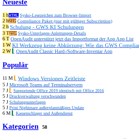
Neueste
1 h
HTML
Sysko-Lesezeichen zum Browser-Import
2 h
Compliance Paket (nur mit gültiger Subscription)
ZIP
Schulung - GWS KI Schulungen
2 h
3 T
ZIP
Sysko-Unterlagen-Anleitungen-Details
6 T
OpenAudit unterstützt jetzt das Importformat der App App List
KI Werkzeug keine Abkürzung: Wie das GWS Complianc
1 W
2 W
OpenAudit Classic Hard-/Software-Inventar App
Populär
Windows Versionen Zeitleiste
11 M
5 J
Microsoft Teams auf Terminalservern
7 J
Supportende Office 2019 identisch mit Office 2016
5 J
Druckverwaltung verschwunden
7 J
Schulungsunterlagen
5 J
Print Nightmare außerplanmäßiges Update
6 M
Kassenschlager und Außendienst
Kategorien
58