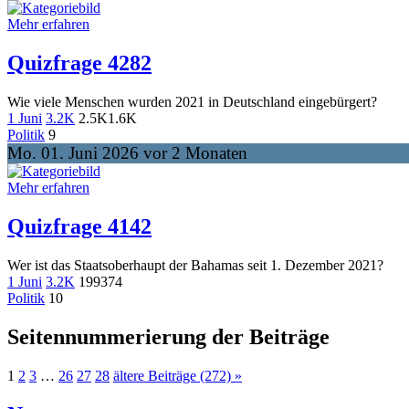
Mehr erfahren
Quizfrage 4282
Wie viele Menschen wurden 2021 in Deutschland eingebürgert?
1 Juni
3.2K
2.5K
1.6K
Politik
9
Mo. 01. Juni 2026 vor 2 Monaten
Mehr erfahren
Quizfrage 4142
Wer ist das Staatsoberhaupt der Bahamas seit 1. Dezember 2021?
1 Juni
3.2K
199
374
Politik
10
Seitennummerierung der Beiträge
1
2
3
…
26
27
28
ältere Beiträge (272) »