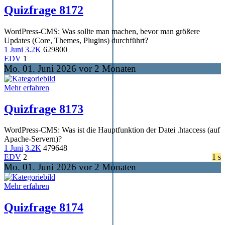
Quizfrage 8172
WordPress-CMS: Was sollte man machen, bevor man größere
Updates (Core, Themes, Plugins) durchführt?
1 Juni
3.2K
629
800
EDV
1
Mo. 01. Juni 2026 vor 2 Monaten
Mehr erfahren
Quizfrage 8173
WordPress-CMS: Was ist die Hauptfunktion der Datei .htaccess (auf
Apache-Servern)?
1 Juni
3.2K
479
648
EDV
2
1 s
Mo. 01. Juni 2026 vor 2 Monaten
Mehr erfahren
Quizfrage 8174