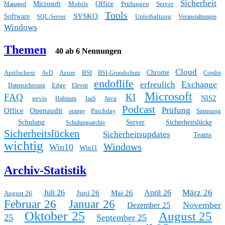
Sicherheit
Microsoft
Mobile
Office
Prüfungen
Server
Managed
Tools
SYSKO
Software
Unterhaltung
SQL-Server
Veranstaltungen
Windows
Themen
40 ab 6 Nennungen
Cloud
Aprilscherz
Azure
BSI
Chrome
AvD
BSI-Grundschutz
Copilot
endoflife
Exchange
erfreulich
Edge
Datensicherung
Eleven
Microsoft
FAQ
KI
gevis
Java
NIS2
Hafnium
IaaS
Podcast
Prüfung
Office
Openaudit
Patchday
Samsung
orange
Schulung
Server
Sicherheitslücke
Schulungsarchiv
Sicherheitslücken
Sicherheitsupdates
Teams
wichtig
Windows
Win10
Win11
Archiv-Statistik
März 26
Juli 26
April 26
Juni 26
Mai 26
August 26
Februar 26
Januar 26
November
Dezember 25
Oktober 25
August 25
25
September 25