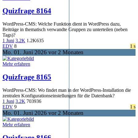
Quizfrage 8164
WordPress-CMS: Welche Funktion dient in WordPress dazu,
Beiträge in thematisch verwandte Gruppen zu unterteilen (neben
Tags)?
1 Juni
3.2K
1.2K
635
EDV
8
1 s
Mo. 01. Juni 2026 vor 2 Monaten
Mehr erfahren
Quizfrage 8165
WordPress-CMS: Wo findet man in der WordPress-Installation die
zentralen Konfigurationseinstellungen für die Datenbank?
1 Juni
3.2K
703
936
EDV
9
1 s
Mo. 01. Juni 2026 vor 2 Monaten
Mehr erfahren
Quizfrage 8166