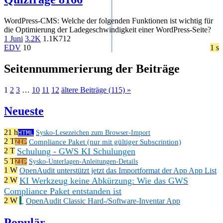
WordPress-CMS: Welche der folgenden Funktionen ist wichtig für
die Optimierung der Ladegeschwindigkeit einer WordPress-Seite?
1 Juni
3.2K
1.1K
712
EDV
10
1 s
Seitennummerierung der Beiträge
1
2
3
…
10
11
12
ältere Beiträge (115) »
Neueste
21 h
HTML
Sysko-Lesezeichen zum Browser-Import
2 T
Compliance Paket (nur mit gültiger Subscription)
ZIP
Schulung - GWS KI Schulungen
2 T
5 T
ZIP
Sysko-Unterlagen-Anleitungen-Details
1 W
OpenAudit unterstützt jetzt das Importformat der App App List
KI Werkzeug keine Abkürzung: Wie das GWS
2 W
Compliance Paket entstanden ist
2 W
OpenAudit Classic Hard-/Software-Inventar App
Populär