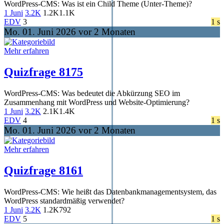
WordPress-CMS: Was ist ein Child Theme (Unter-Theme)?
1 Juni
3.2K
1.2K
1.1K
EDV
3
1 s
Mo. 01. Juni 2026 vor 2 Monaten
Mehr erfahren
Quizfrage 8175
WordPress-CMS: Was bedeutet die Abkürzung SEO im
Zusammenhang mit WordPress und Website-Optimierung?
1 Juni
3.2K
2.1K
1.4K
EDV
4
1 s
Mo. 01. Juni 2026 vor 2 Monaten
Mehr erfahren
Quizfrage 8161
WordPress-CMS: Wie heißt das Datenbankmanagementsystem, das
WordPress standardmäßig verwendet?
1 Juni
3.2K
1.2K
792
EDV
5
1 s