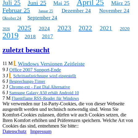
April 25
Juli 25
Juni 25
Mai 25
März 25
Februar 25
Dezember 24
November 24
Januar 25
September 24
Oktober 24
2025
2023
2022
2021
2024
2020
2026
2019
2017
2018
zuletzt besucht
Windows Versionen Zeitleiste
11 M
9 J
Office 2007 Support-Ende
3 J
Schrittaufzeichnung wird eingestellt
6 J
Besprechungs-Timer
2 J
Chrome-ext - Fast Dial Alternative
6 J
Samsung Galaxy A50 erhält Android 10
7 M
Fluentflame RSS-Reader für Windows
Wir verwenden nur 1st-Party-Cookies, die von dieser Webseite
ausgestellt werden und technisch notwendig sind. Wenn Sie
Komfort-Cookies zulassen, dürfen wir auch Cookies setzen, die
Ihren Komfort erhöhen und Präferenzen speichern. Welche Art von
Cookies das sind, entnehmen Sie bitte::
Datenschutz
Impressum