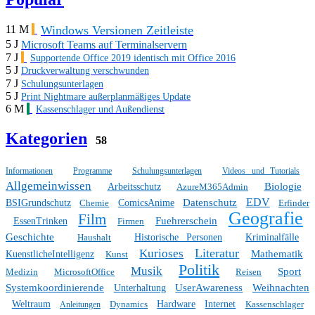
Windows Versionen Zeitleiste
11 M
5 J
Microsoft Teams auf Terminalservern
7 J
Supportende Office 2019 identisch mit Office 2016
5 J
Druckverwaltung verschwunden
7 J
Schulungsunterlagen
5 J
Print Nightmare außerplanmäßiges Update
6 M
Kassenschlager und Außendienst
Kategorien
58
Informationen
Programme
Schulungsunterlagen
Videos und Tutorials
Allgemeinwissen
Biologie
Arbeitsschutz
AzureM365Admin
EDV
Datenschutz
BSIGrundschutz
Chemie
ComicsAnime
Erfinder
Geografie
Film
Fuehrerschein
EssenTrinken
Firmen
Geschichte
Haushalt
Historische Personen
Kriminalfälle
Literatur
Kurioses
Mathematik
KuenstlicheIntelligenz
Kunst
Politik
Musik
Sport
Medizin
MicrosoftOffice
Reisen
Systemkoordinierende
UserAwareness
Weihnachten
Unterhaltung
Weltraum
Dynamics
Hardware
Internet
Kassenschlager
Anleitungen