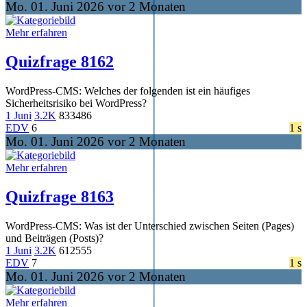
Mo. 01. Juni 2026 vor 2 Monaten
Mehr erfahren
Quizfrage 8162
WordPress-CMS: Welches der folgenden ist ein häufiges
Sicherheitsrisiko bei WordPress?
1 Juni
3.2K
833
486
EDV
6
1 s
Mo. 01. Juni 2026 vor 2 Monaten
Mehr erfahren
Quizfrage 8163
WordPress-CMS: Was ist der Unterschied zwischen Seiten (Pages)
und Beiträgen (Posts)?
1 Juni
3.2K
612
555
EDV
7
1 s
Mo. 01. Juni 2026 vor 2 Monaten
Mehr erfahren