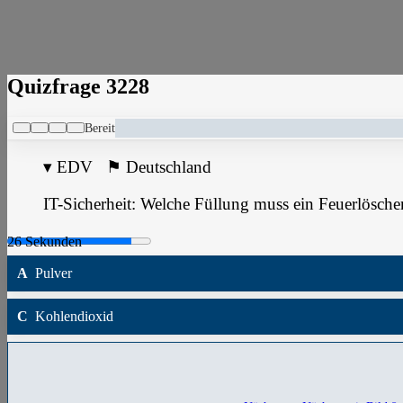
Quizfrage 3228
Bereit
▾
EDV
⚑
Deutschland
IT-Sicherheit: Welche Füllung muss ein Feuerlösche
A
Pulver
C
Kohlendioxid