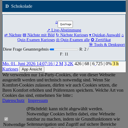
D
Schokolade
⌂
↗ Live-Abstimmung
⇄ Nächste
▧ Nächste mit Bild
↻ Nächste Kurioses
▾ Quizkat-Auswahl
⌂
Quiz-Examen Kurioses
◎ Quiz-Examen alle
✪ Zertifikat
🎯 Tools & Denksport
Diese Frage Gesamtergebnis
R: 2 /
F: 11
Mo. 01. Juni 2026 14:07:16 | 2 M
3,2K
426
|
68
|
6
725
| 0%
3 h
Kurioses
App Ansicht
Wir verwenden nur 1st-Party-Cookies, die von dieser Webseite
ausgestellt werden und technisch notwendig sind. Wenn Sie
Komfort-Cookies zulassen, dürfen wir auch Cookies setzen, die
Ihren Komfort erhöhen und Präferenzen speichern. Welche Art von
Cookies das sind, entnehmen Sie bitte::
Datenschutz
Impressum
(Pflichtfeld: kann nicht abgewählt werden.
Notwendige Cookies helfen dabei, eine Webseite
nutzbar zu machen, indem sie Grundfunktionen wie
Seitennavigation und Zugriff auf sichere Bereiche
Notwendige