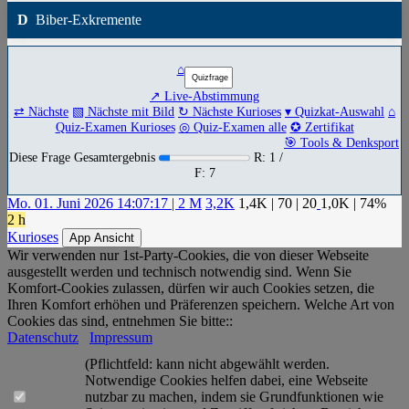
D
Biber-Exkremente
⌂
↗ Live-Abstimmung
⇄ Nächste
▧ Nächste mit Bild
↻ Nächste Kurioses
▾ Quizkat-Auswahl
⌂
Quiz-Examen Kurioses
◎ Quiz-Examen alle
✪ Zertifikat
🎯 Tools & Denksport
Diese Frage Gesamtergebnis
R: 1 /
F: 7
Mo. 01. Juni 2026 14:07:17 | 2 M
3,2K
1,4K
|
70
|
20
1,0K
| 74%
2 h
Kurioses
App Ansicht
Wir verwenden nur 1st-Party-Cookies, die von dieser Webseite
ausgestellt werden und technisch notwendig sind. Wenn Sie
Komfort-Cookies zulassen, dürfen wir auch Cookies setzen, die
Ihren Komfort erhöhen und Präferenzen speichern. Welche Art von
Cookies das sind, entnehmen Sie bitte::
Datenschutz
Impressum
(Pflichtfeld: kann nicht abgewählt werden.
Notwendige Cookies helfen dabei, eine Webseite
nutzbar zu machen, indem sie Grundfunktionen wie