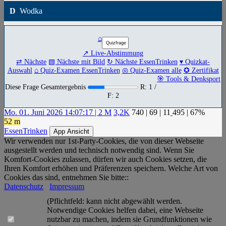
D
Wodka
⌂
↗ Live-Abstimmung
⇄ Nächste
▧ Nächste mit Bild
↻ Nächste EssenTrinken
▾ Quizkat-
Auswahl
⌂ Quiz-Examen EssenTrinken
◎ Quiz-Examen alle
✪ Zertifikat
🎯 Tools & Denksport
Diese Frage Gesamtergebnis
R: 1 /
F: 2
Mo. 01. Juni 2026 14:07:17 | 2 M
3,2K
740
|
69
|
11
495
| 67%
52 m
EssenTrinken
App Ansicht
Wir verwenden nur 1st-Party-Cookies, die von dieser Webseite
ausgestellt werden und technisch notwendig sind. Wenn Sie
Komfort-Cookies zulassen, dürfen wir auch Cookies setzen, die
Ihren Komfort erhöhen und Präferenzen speichern. Welche Art von
Cookies das sind, entnehmen Sie bitte::
Datenschutz
Impressum
(Pflichtfeld: kann nicht abgewählt werden.
Notwendige Cookies helfen dabei, eine Webseite
nutzbar zu machen, indem sie Grundfunktionen wie