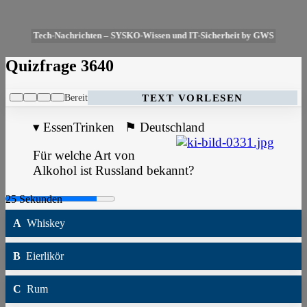
Tech-Nachrichten – SYSKO-Wissen und IT-Sicherheit by GWS
Quizfrage 3640
Bereit
TEXT VORLESEN
▾
EssenTrinken
⚑
Deutschland
Für welche Art von
Alkohol ist Russland bekannt?
A
Whiskey
B
Eierlikör
C
Rum