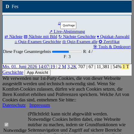
D
Fes
⌂
↗ Live-Abstimmung
⇄ Nächste
▧ Nächste mit Bild
↻ Nächste Geschichte
▾ Quizkat-Auswahl
⌂ Quiz-Examen Geschichte
◎ Quiz-Examen alle
✪ Zertifikat
🎯 Tools & Denksport
Diese Frage Gesamtergebnis
R: 4 /
F: 3
Mo. 01. Juni 2026 14:07:19 | 2 M
3,2K
707
|
67
|
11
381
| 54%
1 T
Geschichte
App Ansicht
Wir verwenden nur 1st-Party-Cookies, die von dieser Webseite
ausgestellt werden und technisch notwendig sind. Wenn Sie
Komfort-Cookies zulassen, dürfen wir auch Cookies setzen, die
Ihren Komfort erhöhen und Präferenzen speichern. Welche Art von
Cookies das sind, entnehmen Sie bitte::
Datenschutz
Impressum
(Pflichtfeld: kann nicht abgewählt werden.
Notwendige Cookies helfen dabei, eine Webseite
nutzbar zu machen, indem sie Grundfunktionen wie
Seitennavigation und Zugriff auf sichere Bereiche
Notwendige