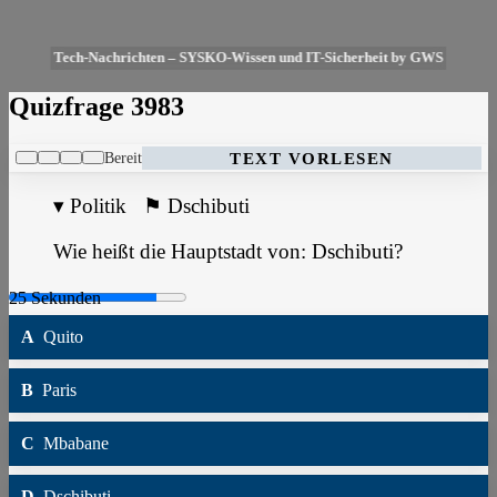
Tech-Nachrichten – SYSKO-Wissen und IT-Sicherheit by GWS
Quizfrage 3983
Bereit
TEXT VORLESEN
▾
Politik
⚑
Dschibuti
Wie heißt die Hauptstadt von: Dschibuti?
A
Quito
B
Paris
C
Mbabane
D
Dschibuti