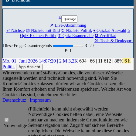
⌂
↗ Live-Abstimmung
⇄ Nächste
▧ Nächste mit Bild
↻ Nächste Politik
▾ Quizkat-Auswahl
⌂
Quiz-Examen Politik
◎ Quiz-Examen alle
✪ Zertifikat
🎯 Tools & Denksport
Diese Frage Gesamtergebnis
R: 2 /
F: 1
Mo. 01. Juni 2026 14:07:20 | 2 M
3,2K
694
|
66
|
11
612
| 88%
6 h
Politik
App Ansicht
Wir verwenden nur 1st-Party-Cookies, die von dieser Webseite
ausgestellt werden und technisch notwendig sind. Wenn Sie
Komfort-Cookies zulassen, dürfen wir auch Cookies setzen, die
Ihren Komfort erhöhen und Präferenzen speichern. Welche Art von
Cookies das sind, entnehmen Sie bitte::
Datenschutz
Impressum
(Pflichtfeld: kann nicht abgewählt werden.
Notwendige Cookies helfen dabei, eine Webseite
nutzbar zu machen, indem sie Grundfunktionen wie
Seitennavigation und Zugriff auf sichere Bereiche
Notwendige
ermöglichen. Die Webseite kann ohne diese Cookies