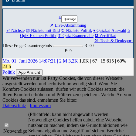
⌂
↗ Live-Abstimmung
⇄ Nächste
▧ Nächste mit Bild
↻ Nächste Politik
▾ Quizkat-Auswahl
⌂
Quiz-Examen Politik
◎ Quiz-Examen alle
✪ Zertifikat
🎯 Tools & Denksport
Diese Frage Gesamtergebnis
R: 0 /
F: 9
Mo. 01. Juni 2026 14:07:21 | 2 M
3,2K
1,0K
|
67
|
15
615
| 60%
23 h
Politik
App Ansicht
Wir verwenden nur 1st-Party-Cookies, die von dieser Webseite
ausgestellt werden und technisch notwendig sind. Wenn Sie
Komfort-Cookies zulassen, dürfen wir auch Cookies setzen, die
Ihren Komfort erhöhen und Präferenzen speichern. Welche Art von
Cookies das sind, entnehmen Sie bitte::
Datenschutz
Impressum
(Pflichtfeld: kann nicht abgewählt werden.
Notwendige Cookies helfen dabei, eine Webseite
nutzbar zu machen, indem sie Grundfunktionen wie
Seitennavigation und Zugriff auf sichere Bereiche
Notwendige