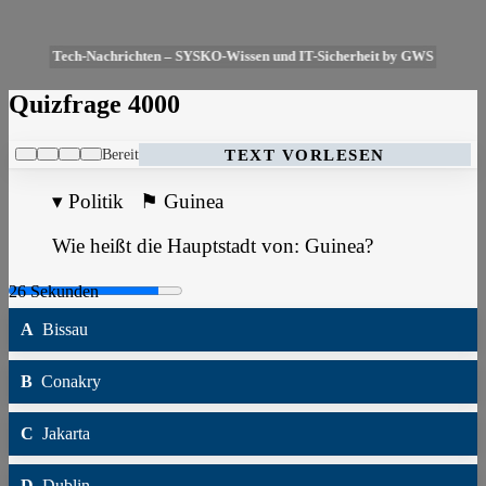
Tech-Nachrichten – SYSKO-Wissen und IT-Sicherheit by GWS
Quizfrage 4000
Bereit
TEXT VORLESEN
▾
Politik
⚑
Guinea
Wie heißt die Hauptstadt von: Guinea?
A
Bissau
B
Conakry
C
Jakarta
D
Dublin