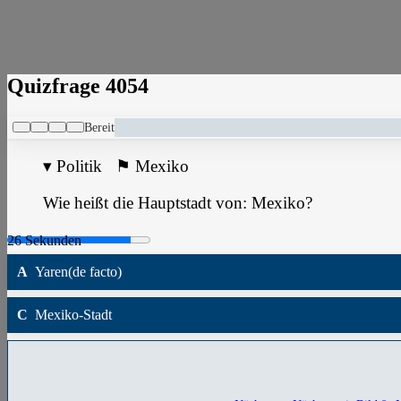
Quizfrage 4054
Bereit
▾
Politik
⚑
Mexiko
Wie heißt die Hauptstadt von: Mexiko?
A
Yaren(de facto)
C
Mexiko-Stadt