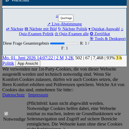
⌂
↗ Live-Abstimmung
⇄ Nächste
▧ Nächste mit Bild
↻ Nächste Politik
▾ Quizkat-Auswahl
⌂
Quiz-Examen Politik
◎ Quiz-Examen alle
✪ Zertifikat
🎯 Tools & Denksport
Diese Frage Gesamtergebnis
R: 1 /
F: 1
Mo. 01. Juni 2026 14:07:22 | 2 M
3,2K
502
|
67
|
7
468
| 93%
3 h
Politik
App Ansicht
Wir verwenden nur 1st-Party-Cookies, die von dieser Webseite
ausgestellt werden und technisch notwendig sind. Wenn Sie
Komfort-Cookies zulassen, dürfen wir auch Cookies setzen, die
Ihren Komfort erhöhen und Präferenzen speichern. Welche Art von
Cookies das sind, entnehmen Sie bitte::
Datenschutz
Impressum
(Pflichtfeld: kann nicht abgewählt werden.
Notwendige Cookies helfen dabei, eine Webseite
nutzbar zu machen, indem sie Grundfunktionen wie
Seitennavigation und Zugriff auf sichere Bereiche
Notwendige
ermöglichen. Die Webseite kann ohne diese Cookies