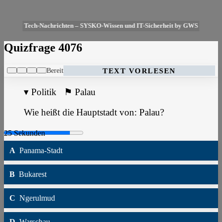
Tech-Nachrichten – SYSKO-Wissen und IT-Sicherheit by GWS
Quizfrage 4076
Bereit
TEXT VORLESEN
▾
Politik
⚑
Palau
Wie heißt die Hauptstadt von: Palau?
A
Panama-Stadt
B
Bukarest
C
Ngerulmud
D
Warschau