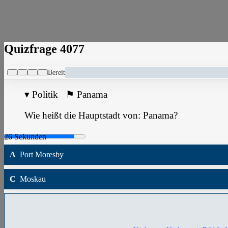
Quizfrage 4077
Bereit
▾
Politik
⚑
Panama
Wie heißt die Hauptstadt von: Panama?
A
Port Moresby
C
Moskau