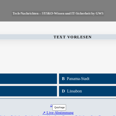
Tech-Nachrichten – SYSKO-Wissen und IT-Sicherheit by GWS
TEXT VORLESEN
B
Panama-Stadt
D
Lissabon
⌂
↗ Live-Abstimmung